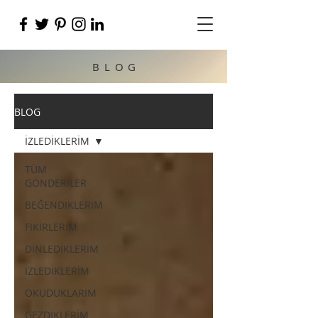
BLOG
BLOG
İZLEDİKLERİM
TÜM
GÖNDERİLER
BEĞENDİKLERİM
FİKİRLERİM
DİNLEDİKLERİM
İZLEDİKLERİM
OKUDUKLARIM
GEZDİKLERİM