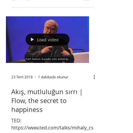
Ay doğdu batmadı mı Humâr göz
yatmadı mı Seni yaratan Allah Beni
yaratmadı mı Çay taşı çakmaktaşı
Yarimin çatık kaşı Çirkin ile bal...
Load video
23 Tem 2018
1 dakikada okunur
Akış, mutluluğun sırrı |