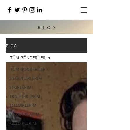
BLOG
BLOG
TÜM GÖNDERİLER
TÜM GÖNDERİLER
BEĞENDİKLERİM
FİKİRLERİM
DİNLEDİKLERİM
İZLEDİKLERİM
OKUDUKLARIM
GEZDİKLERİM