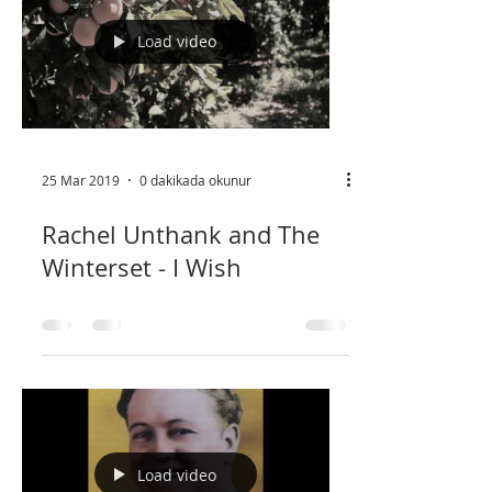
toparlamak düzene sokmak...
Load video
25 Mar 2019
0 dakikada okunur
Rachel Unthank and The
Winterset - I Wish