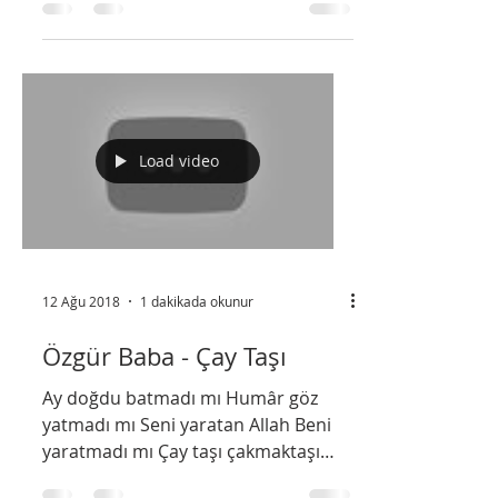
Entrepreneur Effort
Running 16 hours a day working for
yourself is less tiring than spending 8
hours on a chair doing job you hate.
Load video
12 Ağu 2018
1 dakikada okunur
Özgür Baba - Çay Taşı