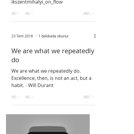
Flow, the secret to
happiness
TED:
https://www.ted.com/talks/mihaly_cs
ikszentmihalyi_on_flow
23 Tem 2018
1 dakikada okunur
We are what we repeatedly
do
We are what we repeatedly do.
Excellence, then, is not an act, but a
habit. - Will Durant