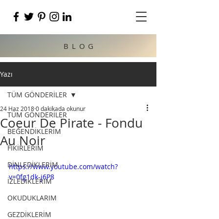
BLOG
Yazı
TÜM GÖNDERİLER
24 Haz 2018
0 dakikada okunur
TÜM GÖNDERİLER
Coeur De Pirate - Fondu
BEĞENDİKLERİM
Au Noir
FİKİRLERİM
DİNLEDİKLERİM
https://www.youtube.com/watch?
v=0fg1dk-j6P8
İZLEDİKLERİM
OKUDUKLARIM
GEZDİKLERİM