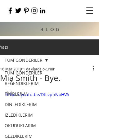
BLOG
Yazı
TÜM GÖNDERİLER
16 Mar 2019
1 dakikada okunur
TÜM GÖNDERİLER
Mia Smith - Bye.
BEĞENDİKLERİM
FİKİRLERİM
https://youtu.be/DtLvphNoHVA
DİNLEDİKLERİM
İZLEDİKLERİM
OKUDUKLARIM
GEZDİKLERİM